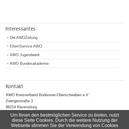
Interessantes
Die AWOZeitung
ElternService AWO
AWO Jugendwerk
AWO Bundesakademie
Kontakt
AWO Kreisverband Bodensee-Oberschwaben e.V.
Zwergerstraße 3
88214 Ravensburg
Tel.:
0751 355597-3
Um Ihnen den bestmöglichen Service zu bieten, nutzt
Fax:
0751 355597-44
diese Seite Cookies. Durch die weitere Nutzung der
E-Mail:
info@awo-ravensburg.de
Webseite stimmen Sie der Verwendung von Cookies