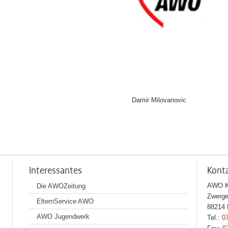
Damir Milovanovic
Interessantes
Kont
AWO Kr
Die AWOZeitung
Zwerge
ElternService AWO
88214 
AWO Jugendwerk
Tel.:
0