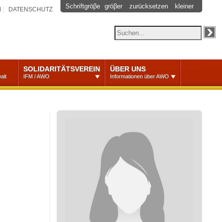
Schriftgröβe
gröβer
zurücksetzen
kleiner
M
DATENSCHUTZ
SOLIDARITÄTSVEREIN
ÜBER UNS
alt
IFM / AWO
Informationen über AWO